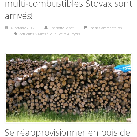
multi-combustibles Stovax sont
arrivés!
30 octobre 2017
Charlotte Dabat
Pas de Commentaires
Actualités & Mises à jour
,
Poêles & Foyers
Se réapprovisionner en bois de