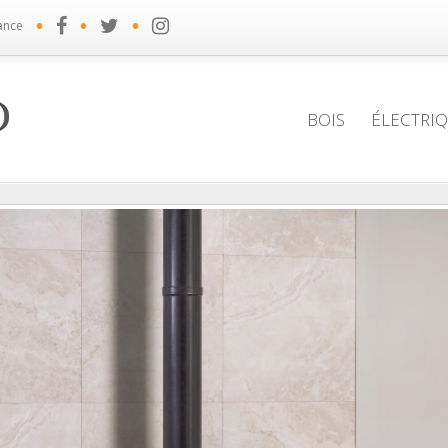
•
•
•
ance
BOIS
ÉLECTRI