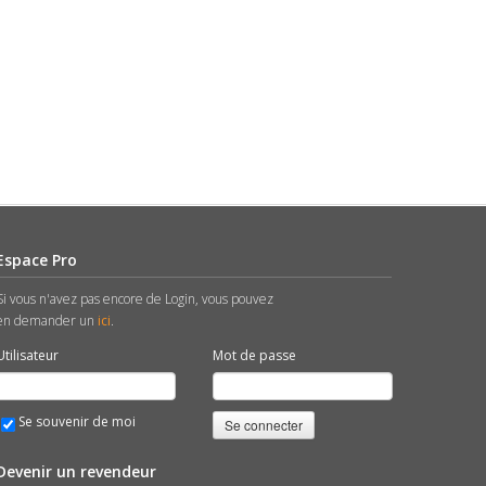
Espace Pro
Si vous n'avez pas encore de Login, vous pouvez
en demander un
ici
.
Utilisateur
Mot de passe
Se souvenir de moi
Se connecter
Devenir un revendeur