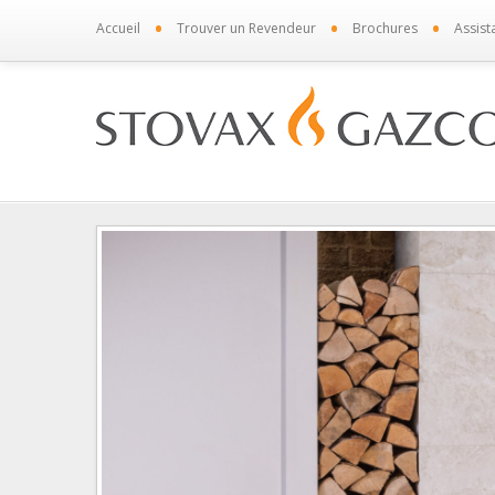
•
•
•
Accueil
Trouver un Revendeur
Brochures
Assist