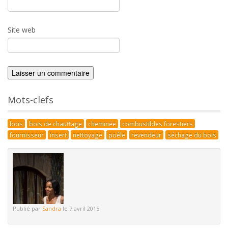
Site web
Mots-clefs
bois
bois de chauffage
cheminée
combustibles forestiers
fournisseur
insert
nettoyage
poêle
revendeur
séchage du bois
Publié par
Sandra
le 7 avril 2015