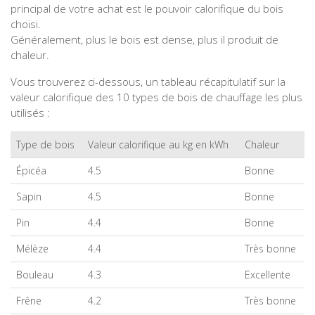
principal de votre achat est le pouvoir calorifique du bois
choisi.
Généralement, plus le bois est dense, plus il produit de
chaleur.
Vous trouverez ci-dessous, un tableau récapitulatif sur la
valeur calorifique des 10 types de bois de chauffage les plus
utilisés :
Type de bois
Valeur calorifique au kg en kWh
Chaleur
Épicéa
4.5
Bonne
Sapin
4.5
Bonne
Pin
4.4
Bonne
Mélèze
4.4
Très bonne
Bouleau
4.3
Excellente
Frêne
4.2
Très bonne