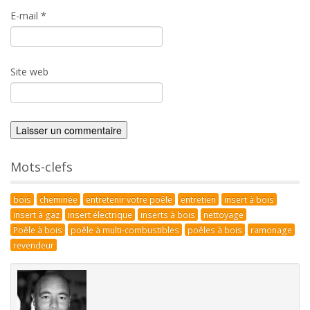
E-mail
*
Site web
Mots-clefs
bois
cheminée
entretenir votre poêle
entretien
insert à bois
insert à gaz
insert électrique
inserts à bois
nettoyage
Poêle à bois
poêle à multi-combustibles
poêles à bois
ramonage
revendeur