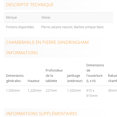
DESCRIPTIF TECHNIQUE
Marque
Stovax
Finitions disponibles
Pierre calcaire naturel, Marbre antique blanc
CHAMBRANLE EN PIERRE SANDRINGHAM
INFORMATIONS
Dimensions
Profondeur
de
Dimensions
de la
Jambage
l'ouverture
Rabas
générales
Hauteur
tablette
(extérieur)
(L x H)
chamb
1,550mm
1,220mm
227mm
1,325mm
915 x
30m
915mm
INFORMATIONS SUPPLÉMENTAIRES