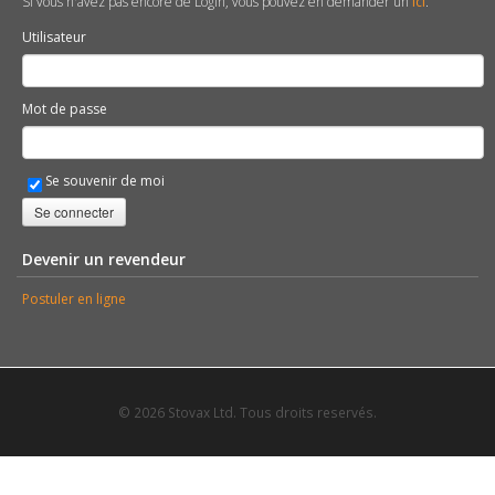
Si vous n'avez pas encore de Login, vous pouvez en demander un
ici
.
Utilisateur
Mot de passe
Se souvenir de moi
Se connecter
Devenir un revendeur
Postuler en ligne
© 2026 Stovax Ltd. Tous droits reservés.