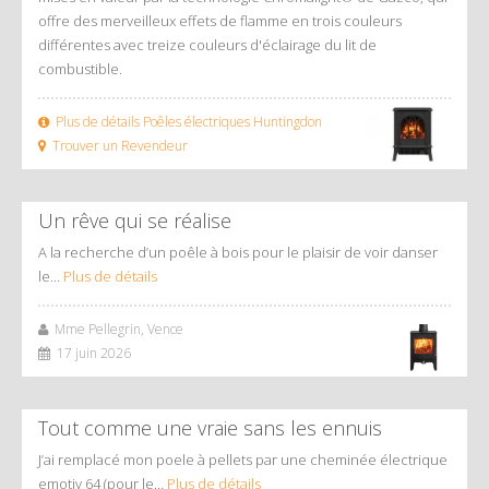
offre des merveilleux effets de flamme en trois couleurs
différentes avec treize couleurs d'éclairage du lit de
combustible.
Plus de détails Poêles électriques Huntingdon
Trouver un Revendeur
Un rêve qui se réalise
A la recherche d’un poêle à bois pour le plaisir de voir danser
le…
Plus de détails
Mme Pellegrin, Vence
17 juin 2026
Tout comme une vraie sans les ennuis
J’ai remplacé mon poele à pellets par une cheminée électrique
emotiv 64 (pour le…
Plus de détails