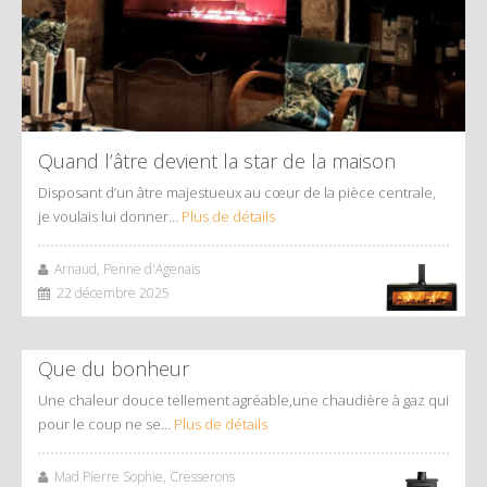
Quand l’âtre devient la star de la maison
Disposant d’un âtre majestueux au cœur de la pièce centrale,
je voulais lui donner…
Plus de détails
Arnaud, Penne d'Agenais
22 décembre 2025
Que du bonheur
Une chaleur douce tellement agréable,une chaudière à gaz qui
pour le coup ne se…
Plus de détails
Mad Pierre Sophie, Cresserons