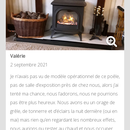
Valérie
2 septembre 2021
Je n’avais pas vu de modèle opérationnel de ce poêle,
pas de salle d’exposition près de chez nous, alors j’ai
tenté ma chance, nous l’adorons, nous ne pourrions
pas être plus heureux. Nous avons eu un orage de
grêle, de tonnerre et d’éclairs la nuit dernière (oui en
mai) mais rien qu’en regardant les nombreux effets,
nous aurions pu rester au chaud et nous occuper