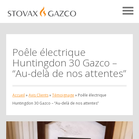
Poêle électrique
Accueil Avis Clients
Huntingdon 30 Gazco –
Témoignages
“Au-delà de nos attentes”
Études de cas
Projets
Accueil
»
Avis Clients
»
Témoignage
»
Poêle électrique
Votre avis
Huntingdon 30 Gazco – “Au-delà de nos attentes”