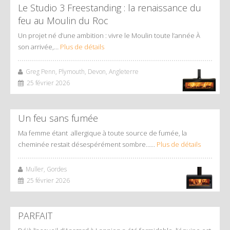
Le Studio 3 Freestanding : la renaissance du
feu au Moulin du Roc
Un projet né d’une ambition : vivre le Moulin toute l’année À
son arrivée,…
Plus de détails
Greg Penn, Plymouth, Devon, Angleterre
25 février 2026
Un feu sans fumée
Ma femme étant allergique à toute source de fumée, la
cheminée restait désespérément sombre……
Plus de détails
Muller, Gordes
25 février 2026
PARFAIT