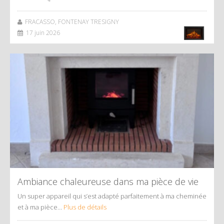
FRACASSO, FONTENAY TRESIGNY
17 juin 2026
Ambiance chaleureuse dans ma pièce de vie
Un super appareil qui s’est adapté parfaitement à ma cheminée
et à ma pièce…
Plus de détails