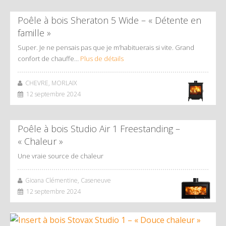
Poêle à bois Sheraton 5 Wide – « Détente en
famille »
Super. Je ne pensais pas que je m’habituerais si vite. Grand
confort de chauffe…
Plus de détails
CHEVRE, MORLAIX
12 septembre 2024
Poêle à bois Studio Air 1 Freestanding –
« Chaleur »
Une vraie source de chaleur
Gioana Clémentine, Caseneuve
12 septembre 2024