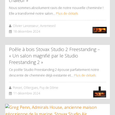
chaleur »
Nous sommes absolument ravis de notre nouvelle cheminée !
Elle a transformé notre salon…
Plus de détails
Olivier Lancesseur, Avremesnil
18 décembre 2024
Poêle à bois Stovax Studio 2 Freestanding –
« Un salon magnifié par le Studio
Freestanding 2 »
Ce poêle Studio Freestanding 2 épouse parfaitement notre
descente de cheminée déjà existante et…
Plus de détails
Poncet, Olliergues, Puy de Dôme
11 décembre 2024