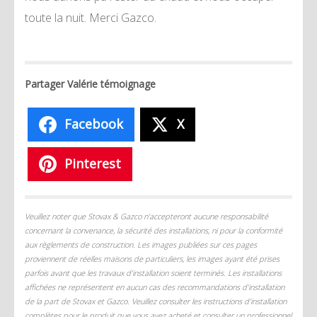
toute la nuit. Merci Gazco.
Partager Valérie témoignage
Facebook
X
Pinterest
Veuillez noter que Stovax & Gazco n’accepteront aucune responsabilité
concernant la convenance, la sécurité des installations, ni pour la conformité
aux règlements de construction. Les images publiées sur ces pages
proviennent de réelles maisons de particuliers, les images ayant été prises
parfois avant que les travaux d’installation soient terminés. Les installations
affichées ne représentent en aucun cas des recommandations d’installation
de la part de Stovax et Gazco. Veuillez consulter les instructions d’installation
complètes pour le produit que vous avez acheté et consulter un professionnel