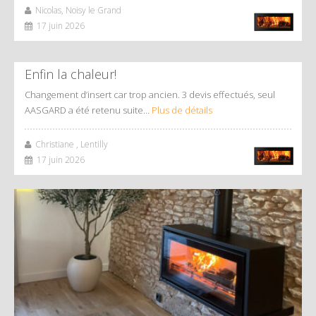
Nicolas, Noisy le Grand
17 juin 2026
Enfin la chaleur!
Changement d’insert car trop ancien. 3 devis effectués, seul
AASGARD a été retenu suite…
Plus de détails
Christiane , Lentilly
17 juin 2026