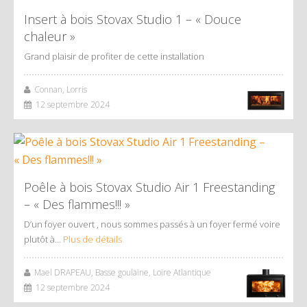
Insert à bois Stovax Studio 1 – « Douce
chaleur »
Grand plaisir de profiter de cette installation
Connan, Lorris
12 septembre 2024
Poêle à bois Stovax Studio Air 1 Freestanding
– « Des flammes!!! »
D’un foyer ouvert , nous sommes passés à un foyer fermé voire
plutôt à…
Plus de détails
Mael DRAPEAU, Basse goulaine, Loire Atlantique
12 septembre 2024