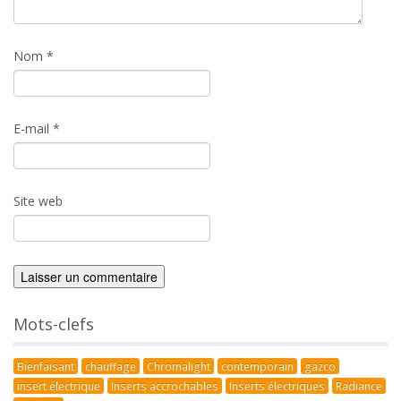
Nom
*
E-mail
*
Site web
Mots-clefs
Bienfaisant
chauffage
Chromalight
contemporain
gazco
insert électrique
Inserts accrochables
Inserts électriques
Radiance