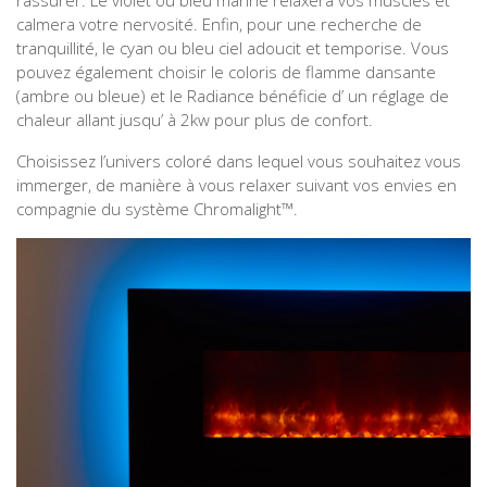
rassurer. Le violet ou bleu marine relaxera vos muscles et
calmera votre nervosité. Enfin, pour une recherche de
tranquillité, le cyan ou bleu ciel adoucit et temporise. Vous
pouvez également choisir le coloris de flamme dansante
(ambre ou bleue) et le Radiance bénéficie d’ un réglage de
chaleur allant jusqu’ à 2kw pour plus de confort.
Choisissez l’univers coloré dans lequel vous souhaitez vous
immerger, de manière à vous relaxer suivant vos envies en
compagnie du système Chromalight™.