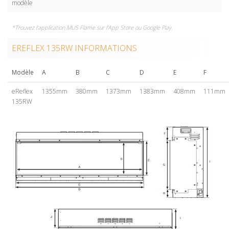
modèle
*Trouvez l'application MUS Flame sur l'App Store ou Google Play.
EREFLEX 135RW INFORMATIONS
Modèle
A
B
C
D
E
F
eReflex
1355mm
380mm
1373mm
1383mm
408mm
111mm
135RW