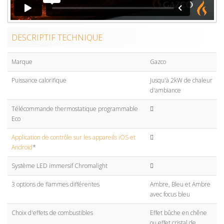
DESCRIPTIF TECHNIQUE
Marque
Gazco
Puissance calorifique
Jusqu'à 2kW de chaleur
d'ambiance
Télécommande thermostatique programmable
Eco
Application de contrôle sur les appareils iOS et
Android
*
Système LED immersif Chromalight
3 options de flammes différentes
Ambre, Bleu et Ambre
avec focus bleu
Choix d'effets de combustibles
Effet bûche en chêne
ou effet cristal de