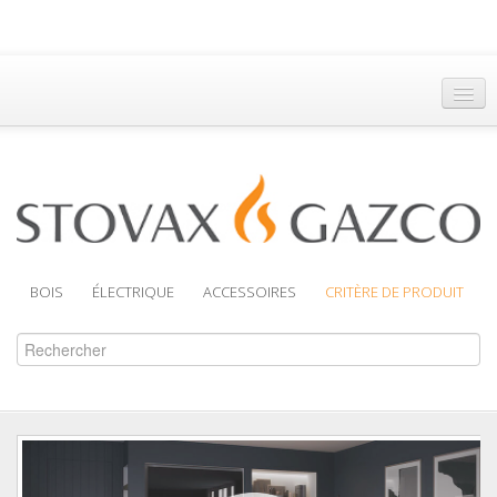
Accueil
Trouver un Revendeur
Brochures
Assistance
BOIS
ÉLECTRIQUE
ACCESSOIRES
CRITÈRE DE PRODUIT