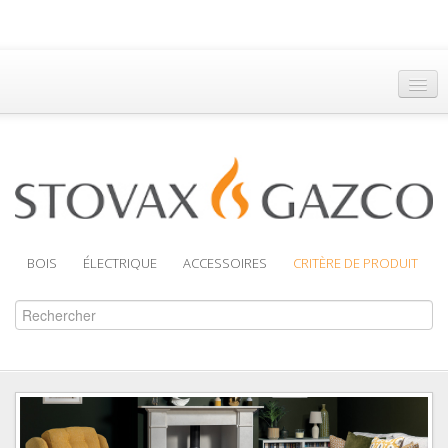
Accueil
Trouver un Revendeur
Brochures
Assistance
BOIS
ÉLECTRIQUE
ACCESSOIRES
CRITÈRE DE PRODUIT