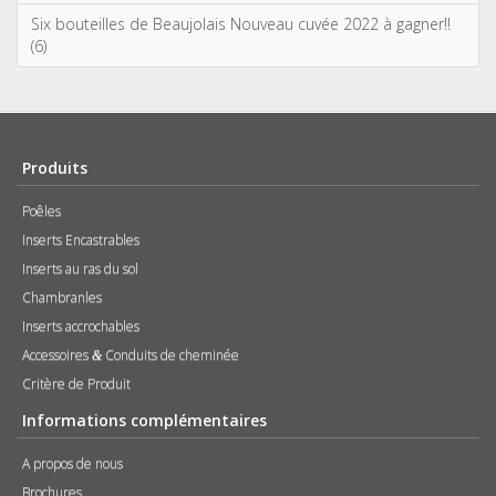
Six bouteilles de Beaujolais Nouveau cuvée 2022 à gagner!!
(6)
Produits
Poêles
Inserts Encastrables
Inserts au ras du sol
Chambranles
Inserts accrochables
Accessoires
Conduits de cheminée
&
Critère de Produit
Informations complémentaires
A propos de nous
Brochures