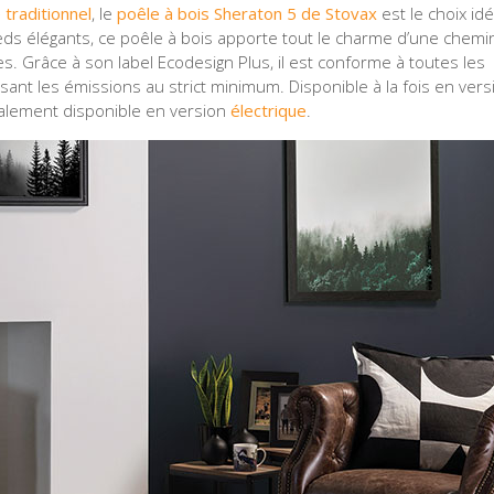
 traditionnel
, le
poêle à bois Sheraton 5 de Stovax
est le choix idé
ieds élégants, ce poêle à bois apporte tout le charme d’une chemi
s. Grâce à son label Ecodesign Plus, il est conforme à toutes les
nt les émissions au strict minimum. Disponible à la fois en vers
galement disponible en version
électrique
.