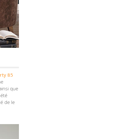
rty 85
ne
ainsi que
iété
té de le