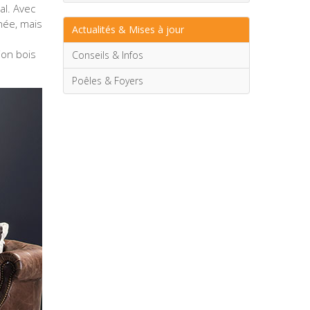
al. Avec
née, mais
Actualités & Mises à jour
ion bois
Conseils & Infos
Poêles & Foyers