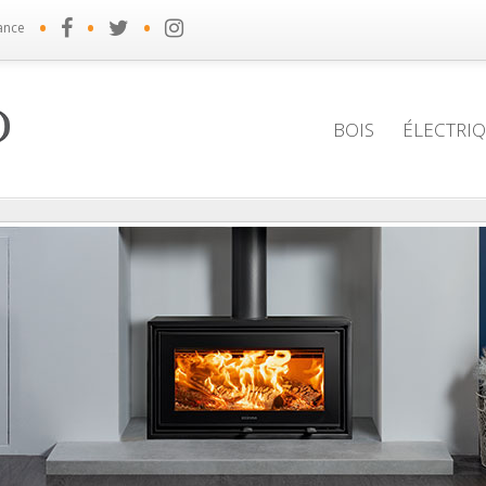
•
•
•
ance
BOIS
ÉLECTRI