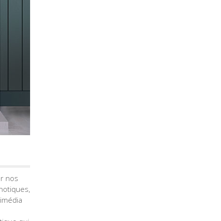
er nos
notiques,
timédia