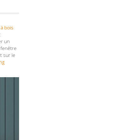
à bois
t
er un
 fenêtre
t sur le
ing