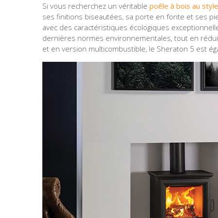
Si vous recherchez un véritable
poêle à bois au style
ses finitions biseautées, sa porte en fonte et ses p
avec des caractéristiques écologiques exceptionnelle
dernières normes environnementales, tout en réduisa
et en version multicombustible, le Sheraton 5 est é