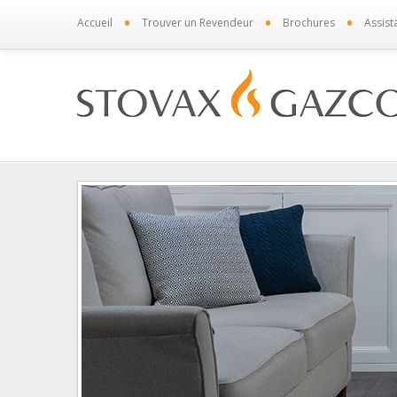
•
•
•
Accueil
Trouver un Revendeur
Brochures
Assist