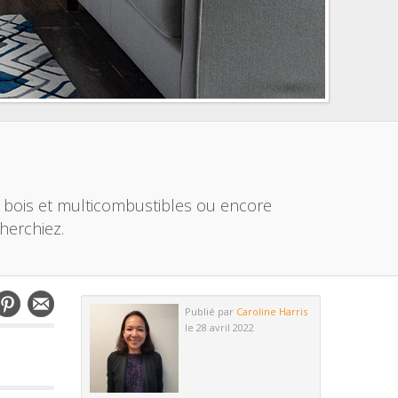
à bois et multicombustibles ou encore
herchiez.
Publié par
Caroline Harris
le 28 avril 2022