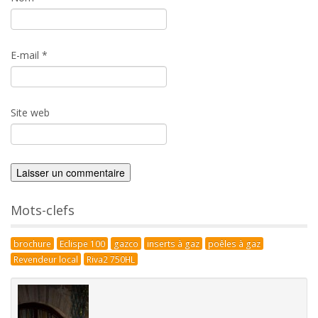
E-mail
*
Site web
Mots-clefs
brochure
Eclispe 100
gazco
inserts à gaz
poêles à gaz
Revendeur local
Riva2 750HL