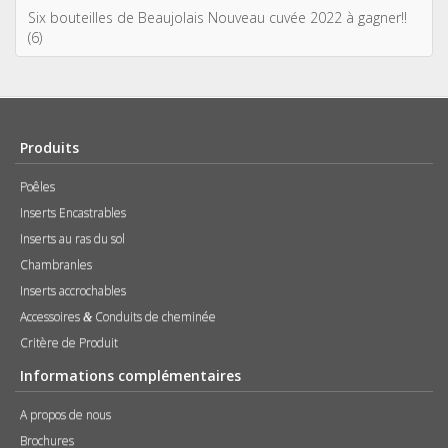
Six bouteilles de Beaujolais Nouveau cuvée 2022 à gagner!!
(6)
Produits
Poêles
Inserts Encastrables
Inserts au ras du sol
Chambranles
Inserts accrochables
Accessoires
Conduits de cheminée
&
Critère de Produit
Informations complémentaires
A propos de nous
Brochures