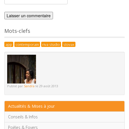
Mots-clefs
app
contemporain
riva studio
stovax
Publié par
Sandra
le 29 août 2013
Actualités & Mises à jour
Conseils & Infos
Poêles & Foyers