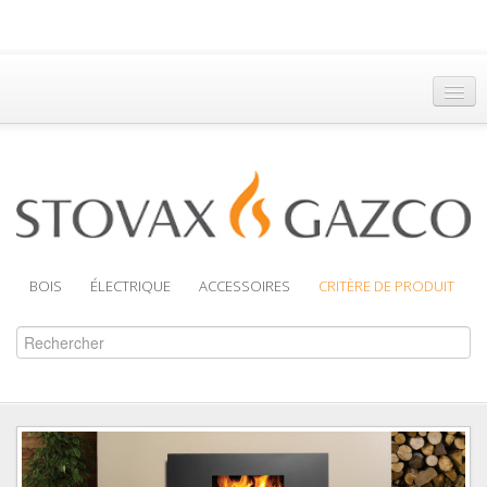
Accueil
Trouver un Revendeur
Brochures
Assistance
BOIS
ÉLECTRIQUE
ACCESSOIRES
CRITÈRE DE PRODUIT