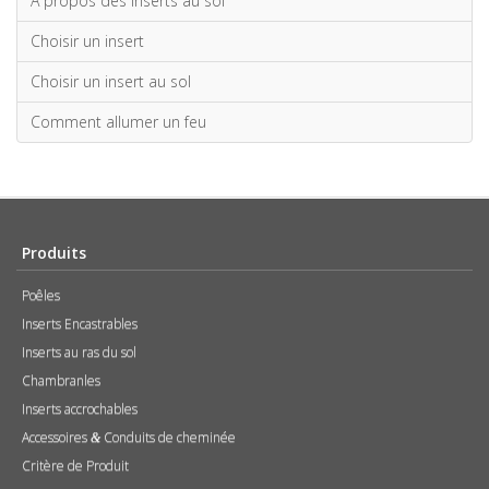
À propos des inserts au sol
Choisir un insert
Choisir un insert au sol
Comment allumer un feu
Produits
Poêles
Inserts Encastrables
Inserts au ras du sol
Chambranles
Inserts accrochables
Accessoires
Conduits de cheminée
&
Critère de Produit