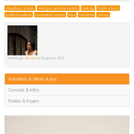
chauffage à bois
énergie carbone neutre
Link up
Poêle à bois
poêle bouilleur
revendeur expert
Riva
stockton
stovax
Publié par
Sandra
le 26 janvier 2015
Actualités & Mises à jour
Conseils & Infos
Poêles & Foyers