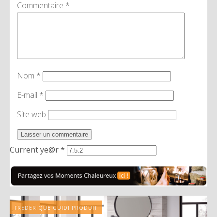
Commentaire
*
Nom
*
E-mail
*
Site web
Current ye@r
*
FREDERIQUE GUIDI PRODUIT