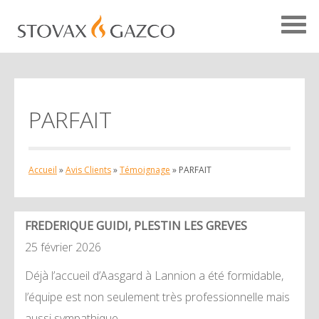
PARFAIT
Accueil Avis Clients
Témoignages
Accueil
»
Avis Clients
»
Témoignage
»
PARFAIT
Études de cas
Projets
FREDERIQUE GUIDI
, PLESTIN LES GREVES
Votre avis
25 février 2026
Déjà l’accueil d’Aasgard à Lannion a été formidable,
l’équipe est non seulement très professionnelle mais
aussi sympathique.