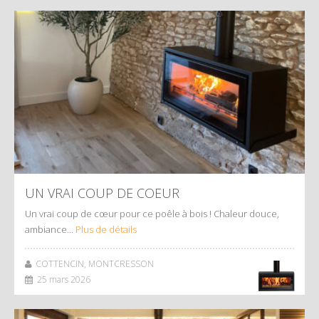
UN VRAI COUP DE COEUR
Un vrai coup de cœur pour ce poêle à bois ! Chaleur douce,
ambiance…
Plus de détails
COTTENCIN, MONTCRESSON
25 mars 2026