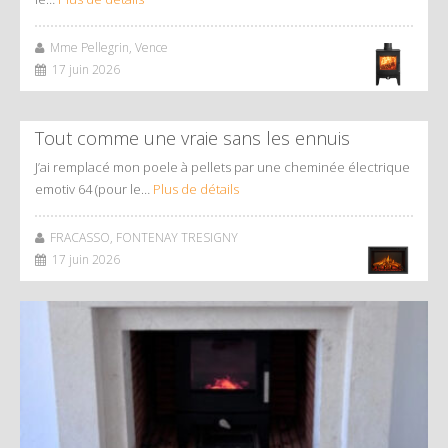
Mme Pellegrin, Vence
17 juin 2026
Tout comme une vraie sans les ennuis
J’ai remplacé mon poele à pellets par une cheminée électrique
emotiv 64 (pour le…
Plus de détails
FRACASSO, FONTENAY TRESIGNY
17 juin 2026