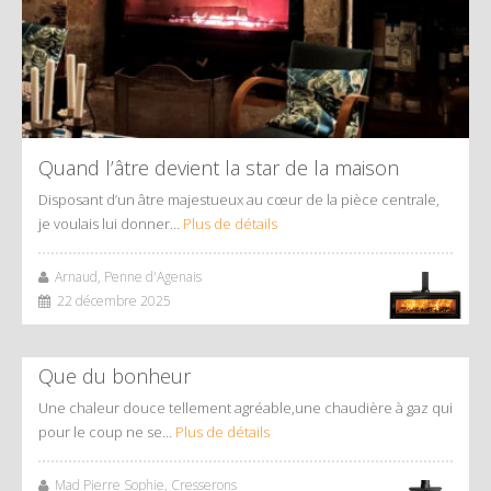
Quand l’âtre devient la star de la maison
Disposant d’un âtre majestueux au cœur de la pièce centrale,
je voulais lui donner…
Plus de détails
Arnaud, Penne d'Agenais
22 décembre 2025
Que du bonheur
Une chaleur douce tellement agréable,une chaudière à gaz qui
pour le coup ne se…
Plus de détails
Mad Pierre Sophie, Cresserons