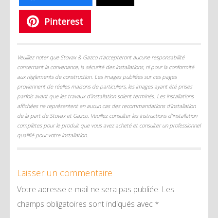
Pinterest
Veuillez noter que Stovax & Gazco n’accepteront aucune responsabilité
concernant la convenance, la sécurité des installations, ni pour la conformité
aux règlements de construction. Les images publiées sur ces pages
proviennent de réelles maisons de particuliers, les images ayant été prises
parfois avant que les travaux d’installation soient terminés. Les installations
affichées ne représentent en aucun cas des recommandations d’installation
de la part de Stovax et Gazco. Veuillez consulter les instructions d’installation
complètes pour le produit que vous avez acheté et consulter un professionnel
qualifié pour votre installation.
Laisser un commentaire
Votre adresse e-mail ne sera pas publiée.
Les
champs obligatoires sont indiqués avec
*