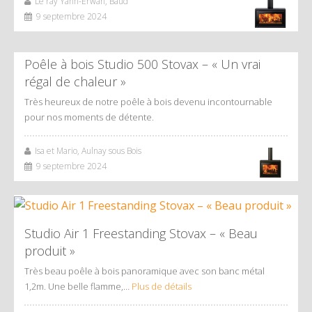
Le ray Yann-Erwan, Baud
9 septembre 2024
Poêle à bois Studio 500 Stovax – « Un vrai
régal de chaleur »
Très heureux de notre poêle à bois devenu incontournable
pour nos moments de détente.
Isa et Mario, Aulnay sous Bois
9 septembre 2024
Studio Air 1 Freestanding Stovax – « Beau
produit »
Très beau poêle à bois panoramique avec son banc métal
1,2m. Une belle flamme,…
Plus de détails