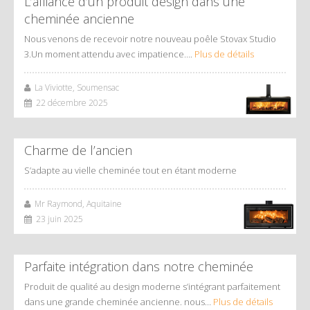
L’alliance d’un produit design dans une
cheminée ancienne
Nous venons de recevoir notre nouveau poêle Stovax Studio
3.Un moment attendu avec impatience….
Plus de détails
La Viviotte, Soumensac
22 décembre 2025
Charme de l’ancien
S’adapte au vielle cheminée tout en étant moderne
Mr Raymond, Aquitaine
23 juin 2025
Parfaite intégration dans notre cheminée
Produit de qualité au design moderne s’intégrant parfaitement
dans une grande cheminée ancienne. nous…
Plus de détails