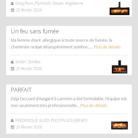
Greg Penn, Plymouth, Devon, Angleterre
25 février 2026
Un feu sans fumée
Ma femme étant allergique à toute source de fumée, la
cheminée restait désespérément sombre……
Plus de détails
Muller, Gordes
25 février 2026
PARFAIT
Déjà l’accueil d’Aasgard à Lannion a été formidable, l’équipe est
non seulement très professionnelle…
Plus de détails
FREDERIQUE GUIDI, PLESTIN LES GREVES
25 février 2026