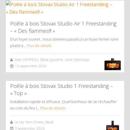
Poêle à bois Stovax Studio Air 1 Freestanding
– « Des flammes!!! »
D’un foyer ouvert , nous sommes passés à un foyer fermé voire
plutôt à…
Plus de détails
Mael DRAPEAU, Basse goulaine, Loire Atlantique
12 septembre 2024
Poêle à bois Stovax Studio 1 Freestanding –
« Top »
Installation rapide et efficace. Quel bonheur de se réchauffer
au coin du feu !…
Plus de détails
Le ray Yann-Erwan, Baud
9 septembre 2024