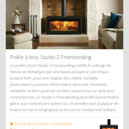
Poêle à bois Studio 2 Freestanding
Le poêle à bois Studio 2 Freestanding certifié Ecodesign de
Stovax se démarque par une haute puissance calorifique,
jusqu'à 8 kW, pour une largeur d’un mètre. Sa faible
profondeur lui permet d’être inséré dans une cheminée
existante ou bien posé sur un banc assorti pour un style plus
contemporain. Le Studio 2 Freestanding peut être personnalisé
grâce aux nombreuses options au choix telles que la plaque de
finition en verre sérigraphié ou encore le conduit noir brillant.
Plus de détails Studio 2 Freestanding