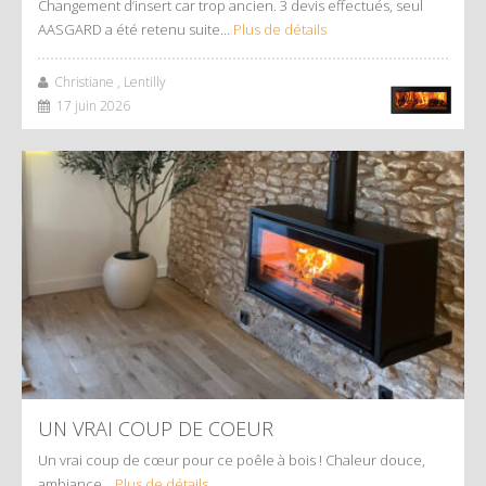
Changement d’insert car trop ancien. 3 devis effectués, seul
AASGARD a été retenu suite…
Plus de détails
Christiane , Lentilly
17 juin 2026
UN VRAI COUP DE COEUR
Un vrai coup de cœur pour ce poêle à bois ! Chaleur douce,
ambiance…
Plus de détails