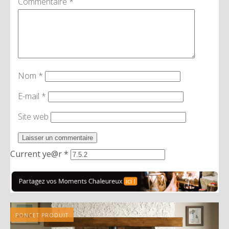
Commentaire
*
Nom
*
E-mail
*
Site web
Current ye@r
*
PONCET PRODUIT