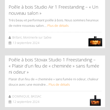
Poêle à bois Studio Air 1 Freestanding – « Un
nouveau salon »
Très beau et performant poêle à bois. Nous sommes heureux
de notre nouveau salon….
Plus de détails
Brillant, Montmerle sur Saône
13 septembre 2024
Poêle à bois Stovax Studio 1 Freestanding –
« Plaisir d’un feu de « cheminée » sans fumée
ni odeur »
Plaisir d’un feu de « cheminée » sans fumée ni odeur, chaleur
douce avec une moindre…
Plus de détails
DOMINIQUE, BASSAC
12 septembre 2024