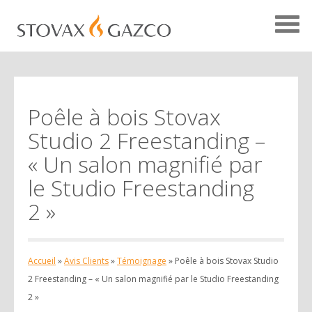
Poêle à bois Stovax
Accueil Avis Clients
Studio 2 Freestanding –
Témoignages
« Un salon magnifié par
Études de cas
le Studio Freestanding
Projets
2 »
Votre avis
Accueil
»
Avis Clients
»
Témoignage
»
Poêle à bois Stovax Studio
2 Freestanding – « Un salon magnifié par le Studio Freestanding
2 »