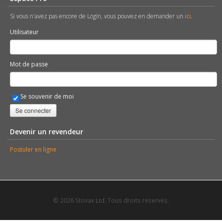
Si vous n'avez pas encore de Login, vous pouvez en demander un
ici
.
Utilisateur
Mot de passe
Se souvenir de moi
Se connecter
Devenir un revendeur
Postuler en ligne
© 2026 Stovax Ltd. Tous droits reservés.