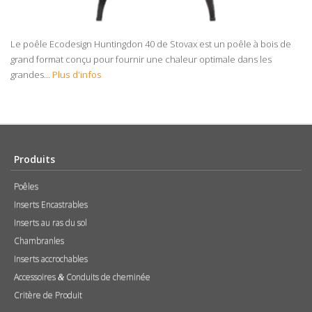
Le poêle Ecodesign Huntingdon 40 de Stovax est un poêle à bois de
grand format conçu pour fournir une chaleur optimale dans les
grandes...
Plus d'infos
Produits
Poêles
Inserts Encastrables
Inserts au ras du sol
Chambranles
Inserts accrochables
Accessoires
Conduits de cheminée
&
Critère de Produit