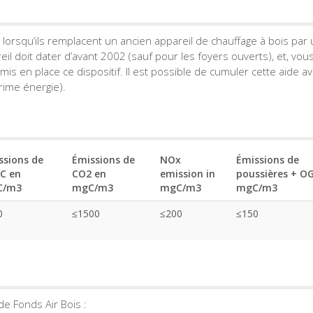
 lorsqu’ils remplacent un ancien appareil de chauffage à bois par
il doit dater d’avant 2002 (sauf pour les foyers ouverts), et, vou
mis en place ce dispositif. Il est possible de cumuler cette aide a
rime énergie).
ssions de
Émissions de
NOx
Émissions de
GC en
CO2 en
emission in
poussières + O
C/m3
mgC/m3
mgC/m3
mgC/m3
0
≤1500
≤200
≤150
de Fonds Air Bois :