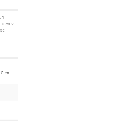
 un
s devez
vec
GC en