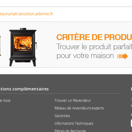
irpourlatransition.ademe.fr
.
tions complémentaires
de nous
Trouver un Revendeur
Réseau de revendeurs experts
Garanties
Informations Techniques
Pièces de Rechange