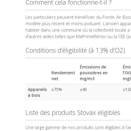
Comment cela fonctionne-t-il ?
Les particuliers peuvent bénéficier du Fonds Air Bois
modèle plus récent et moins polluant. L’ancien appare
habiter dans une commune où la collectivité locale a 
d’autres aides telles que MaPrimeRénov ou la CEE (p
Conditions d’éligibilité (à 13% d’O2)
Émissions de
Émi
Rendement
poussières en
l’O
net
mg/m3
mg
Appareils
≥75%
≤40
≤12
à bois
Liste des produits Stovax eligibles
Une large gamme de nos produits sont éligibles à l’ai