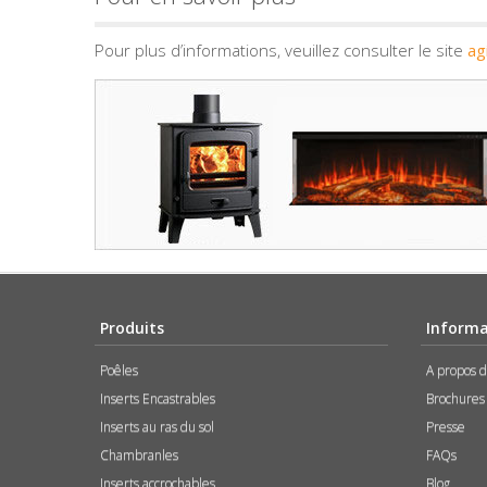
Pour plus d’informations, veuillez consulter le site
ag
Produits
Informa
Poêles
A propos 
Inserts Encastrables
Brochures
Inserts au ras du sol
Presse
Chambranles
FAQs
Inserts accrochables
Blog