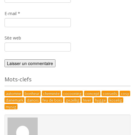
E-mail
*
Site web
Mots-clefs
automne
bonheur
cheminée
cocooning
concept
conseils
cosy
danemark
danois
feu de bois
gezellig
hiver
hygge
koselig
mysig