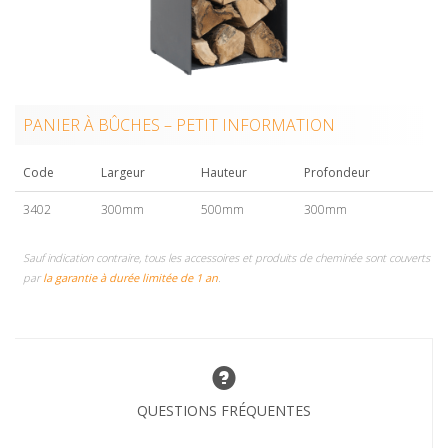
PANIER À BÛCHES – PETIT INFORMATION
Code
Largeur
Hauteur
Profondeur
3402
300mm
500mm
300mm
Sauf indication contraire, tous les accessoires et produits de cheminée sont couverts
par
la garantie à durée limitée de 1 an
.
QUESTIONS FRÉQUENTES