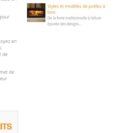
Styles et modèles de poêles à
bois
 pour
De la fonte traditionnelle à l’allure
épurée des designs...
soyez en
s
n de
ermet de
deur