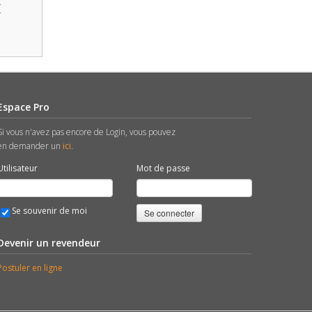
Espace Pro
Si vous n'avez pas encore de Login, vous pouvez
en demander un
ici
.
Utilisateur
Mot de passe
Se souvenir de moi
Se connecter
Devenir un revendeur
Postuler en ligne