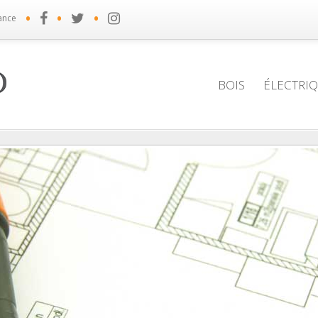
•
•
•
ance
BOIS
ÉLECTRI